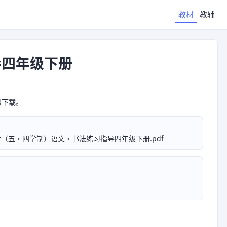
教材
教辅
导四年级下册
盘下载。
（五•四学制）语文·书法练习指导四年级下册.pdf