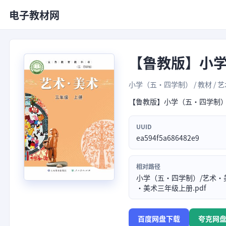
电子教材网
【鲁教版】小
小学（五•四学制） / 教材 / 艺术
【鲁教版】小学（五•四学制
UUID
ea594f5a686482e9
相对路径
小学（五•四学制）/艺术·
·美术三年级上册.pdf
百度网盘下载
夸克网