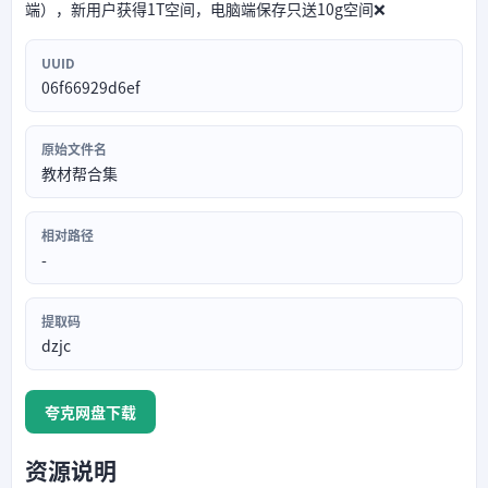
端），新用户获得1T空间，电脑端保存只送10g空间❌
UUID
06f66929d6ef
原始文件名
教材帮合集
相对路径
-
提取码
dzjc
夸克网盘下载
资源说明