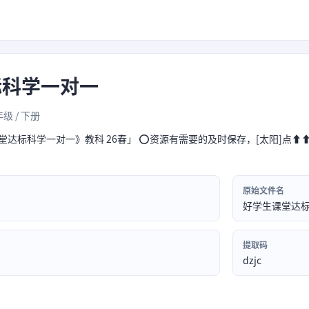
标科学一对一
年级 / 下册
堂达标科学一对一》教科 26春」 ⭕资源有需要的及时保存，[太阳]点⬆⬆
原始文件名
好学生课堂达
提取码
dzjc