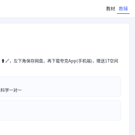
教材
教辅
⬆🔗，左下角保存网盘，再下载夸克App(手机端)，赠送1T空间
标科学一对一