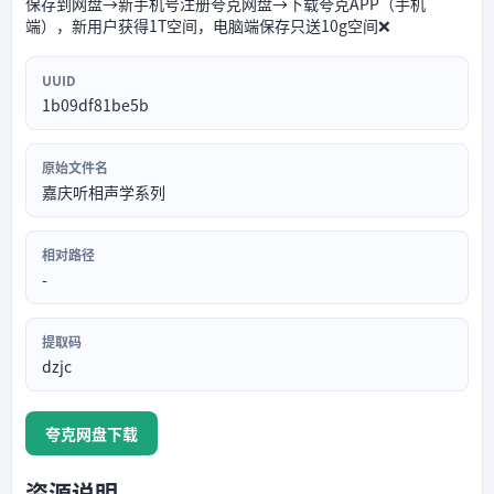
保存到网盘→新手机号注册夸克网盘→下载夸克APP（手机
端），新用户获得1T空间，电脑端保存只送10g空间❌
UUID
1b09df81be5b
原始文件名
嘉庆听相声学系列
相对路径
-
提取码
dzjc
夸克网盘下载
资源说明