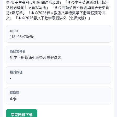
星-尖子生夺冠-8年级-四边形.pdf」 「🌲🐴中考英语新课标热点
话题必备词汇记背默写版」 「🌲🐴高频英语不规则动词表分类背
记+默写单」 「🌲🐴2026春人教版八年级数学下册寒假预习讲
义」 「🌲🐴2026春八下数学寒假讲义（北师大版）」
UUID
1f8e95e76e5d
原始文件名
初中下册背诵小纸条及寒假讲义
相对路径
-
提取码
dzjc
夸克网盘下载