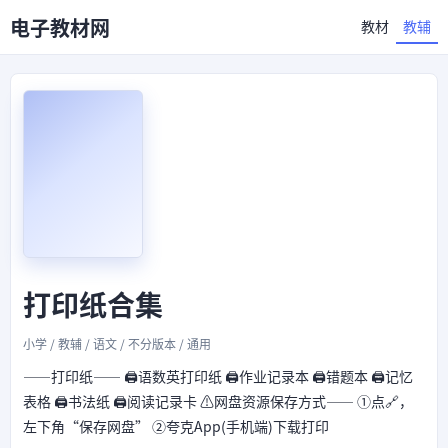
电子教材网
教材
教辅
打印纸合集
小学 / 教辅 / 语文 / 不分版本 / 通用
——打印纸—— 🖨️语数英打印纸 🖨️作业记录本 🖨️错题本 🖨️记忆
表格 🖨️书法纸 🖨️阅读记录卡 ⚠️网盘资源保存方式—— ①点🔗，
左下角“保存网盘” ②夸克App(手机端)下载打印