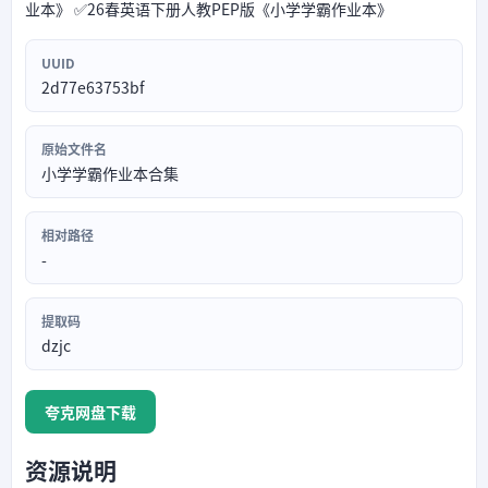
业本》 ✅26春英语下册人教PEP版《小学学霸作业本》
UUID
2d77e63753bf
原始文件名
小学学霸作业本合集
相对路径
-
提取码
dzjc
夸克网盘下载
资源说明