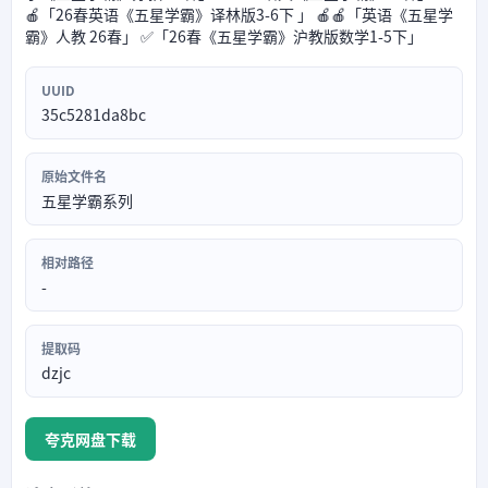
🍎「26春英语《五星学霸》译林版3-6下 」 🍎🍎「英语《五星学
霸》人教 26春」 ✅️「26春《五星学霸》沪教版数学1-5下」
UUID
35c5281da8bc
原始文件名
五星学霸系列
相对路径
-
提取码
dzjc
夸克网盘下载