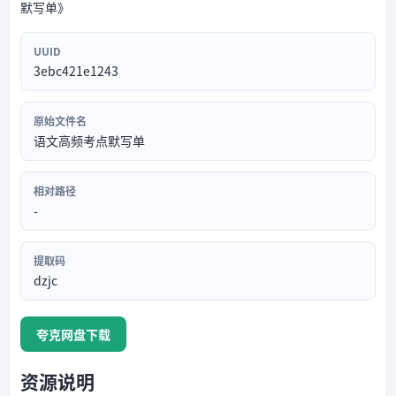
默写单》
UUID
3ebc421e1243
原始文件名
语文高频考点默写单
相对路径
-
提取码
dzjc
夸克网盘下载
资源说明