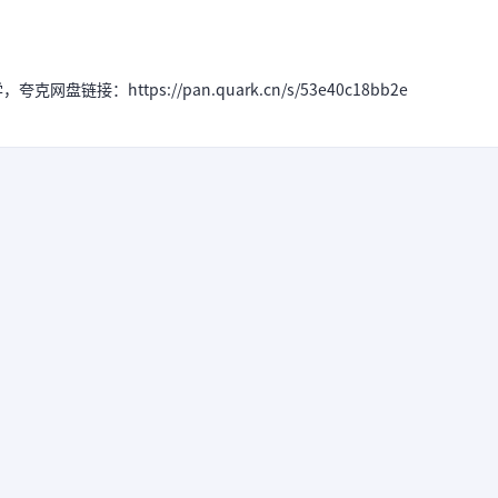
链接：https://pan.quark.cn/s/53e40c18bb2e