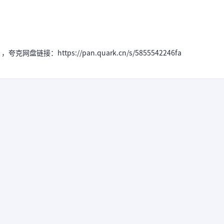
链接：https://pan.quark.cn/s/5855542246fa