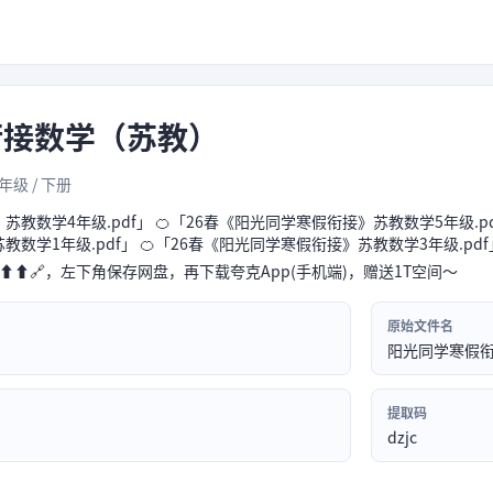
衔接数学（苏教）
6年级 / 下册
苏教数学4年级.pdf」 🍊「26春《阳光同学寒假衔接》苏教数学5年级.pdf
数学1年级.pdf」 🍊「26春《阳光同学寒假衔接》苏教数学3年级.pdf
⬆⬆🔗，左下角保存网盘，再下载夸克App(手机端)，赠送1T空间～
原始文件名
阳光同学寒假
提取码
dzjc