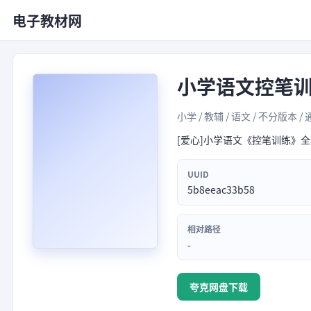
电子教材网
小学语文控笔
小学 / 教辅 / 语文 / 不分版本 /
[爱心]小学语文《控笔训练》
UUID
5b8eeac33b58
相对路径
-
夸克网盘下载