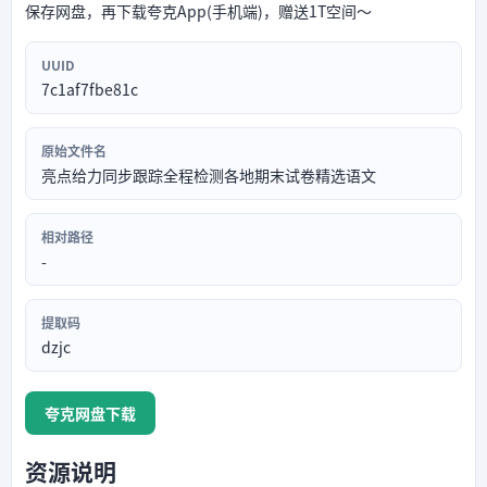
保存网盘，再下载夸克App(手机端)，赠送1T空间～
UUID
7c1af7fbe81c
原始文件名
亮点给力同步跟踪全程检测各地期末试卷精选语文
相对路径
-
提取码
dzjc
夸克网盘下载
资源说明