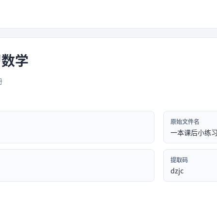
习数学
册
原始文件名
一本课后小练
提取码
dzjc