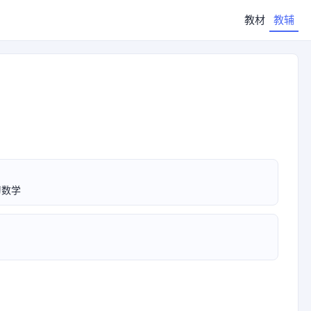
教材
教辅
习数学