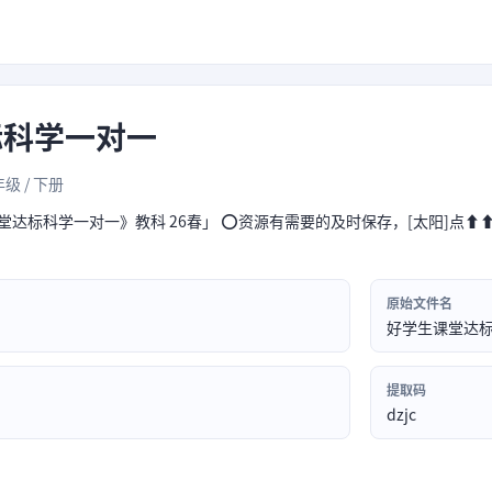
标科学一对一
年级 / 下册
堂达标科学一对一》教科 26春」 ⭕资源有需要的及时保存，[太阳]点⬆⬆
原始文件名
好学生课堂达
提取码
dzjc