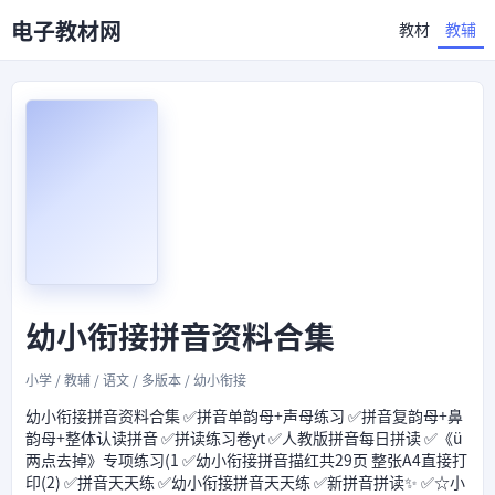
电子教材网
教材
教辅
幼小衔接拼音资料合集
小学 / 教辅 / 语文 / 多版本 / 幼小衔接
幼小衔接拼音资料合集 ✅拼音单韵母+声母练习 ✅拼音复韵母+鼻
韵母+整体认读拼音 ✅拼读练习卷yt ✅人教版拼音每日拼读 ✅《ü
两点去掉》专项练习(1 ✅幼小衔接拼音描红共29页 整张A4直接打
印(2) ✅拼音天天练 ✅幼小衔接拼音天天练 ✅新拼音拼读✨ ✅☆小