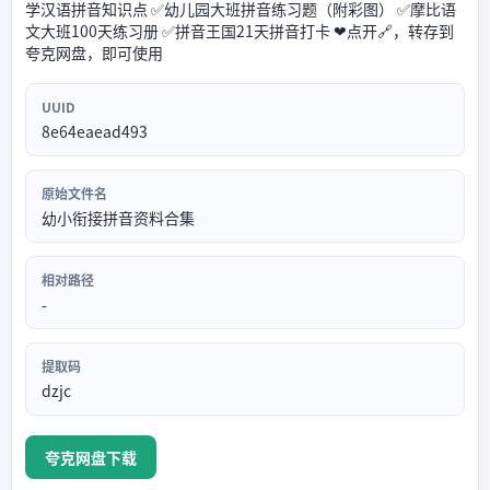
学汉语拼音知识点 ✅幼儿园大班拼音练习题（附彩图） ✅摩比语
文大班100天练习册 ✅拼音王国21天拼音打卡 ❤点开🔗，转存到
夸克网盘，即可使用
UUID
8e64eaead493
原始文件名
幼小衔接拼音资料合集
相对路径
-
提取码
dzjc
夸克网盘下载