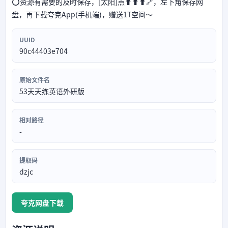
⭕资源有需要的及时保存，[太阳]点⬆⬆⬆🔗，左下角保存网
盘，再下载夸克App(手机端)，赠送1T空间～
UUID
90c44403e704
原始文件名
53天天练英语外研版
相对路径
-
提取码
dzjc
夸克网盘下载