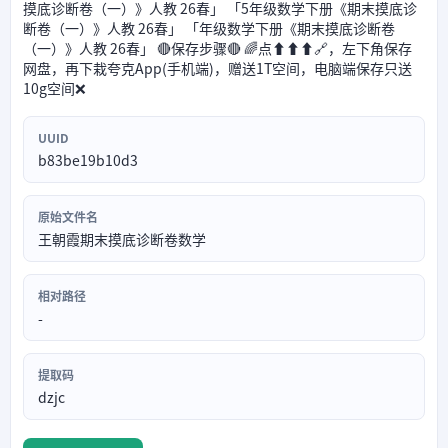
摸底诊断卷（一）》人教 26春」 「5年级数学下册《期末摸底诊
断卷（一）》人教 26春」 「年级数学下册《期末摸底诊断卷
（一）》人教 26春」 🔴保存步骤🔴 🌈点⬆⬆⬆🔗，左下角保存
网盘，再下栽夸克App(手机端)，赠送1T空间，电脑端保存只送
10g空间❌
UUID
b83be19b10d3
原始文件名
王朝霞期末摸底诊断卷数学
相对路径
-
提取码
dzjc