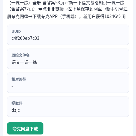
（一课一练）全册-含答案53页 ✅新一下语文基础知识一课一练
（含答案32页） ❤️点⬆⬆链接→左下角保存到网盘→新手机号注
册夸克网盘→下载夸克APP（手机端），新用户获得1024G空间
UUID
c4f200eb7c03
原始文件名
语文一课一练
相对路径
-
提取码
dzjc
夸克网盘下载