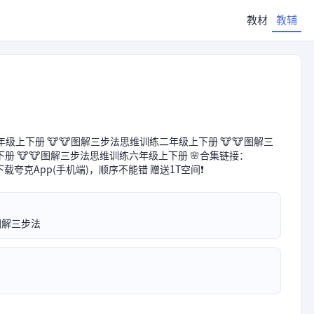
教材
教辅
年级上下册 🐮🐮图解三步法思维训练二年级上下册 🐮🐮图解三
册 🐮🐮图解三步法思维训练六年级上下册 🌸合集链接：
盘，再下载夸克App(手机端)，顺序不能错 赠送1T空间❗️
图解三步法