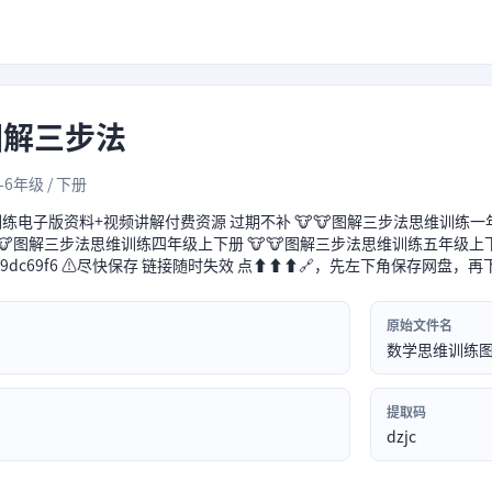
图解三步法
1-6年级 / 下册
维训练电子版资料+视频讲解付费资源 过期不补 🐮🐮图解三步法思维训练一
🐮图解三步法思维训练四年级上下册 🐮🐮图解三步法思维训练五年级上下
n/s/c9c529dc69f6 ⚠️尽快保存 链接随时失效 点⬆⬆⬆🔗，先左下角保存网
原始文件名
数学思维训练
提取码
dzjc