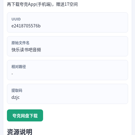
再下载夸克App(手机端)，赠送1T空间
UUID
e2418705576b
原始文件名
快乐读书吧音频
相对路径
-
提取码
dzjc
夸克网盘下载
资源说明