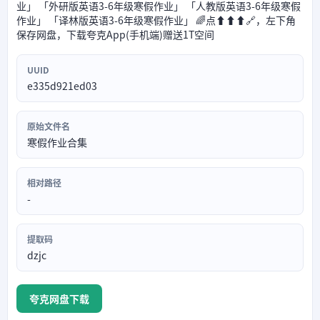
业」 「外研版英语3-6年级寒假作业」 「人教版英语3-6年级寒假
作业」 「译林版英语3-6年级寒假作业」 🌈点⬆⬆⬆🔗，左下角
保存网盘，下载夸克App(手机端)赠送1T空间
UUID
e335d921ed03
原始文件名
寒假作业合集
相对路径
-
提取码
dzjc
夸克网盘下载