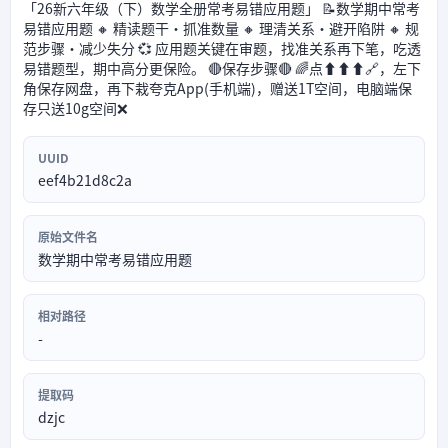
「26新六年级（下）数学全册常考易错应用题」 📝数学期中常考
易错应用题 🔸 精读题干・抓准数量 🔸 理清关系・避开陷阱 🔸 规
范步骤・减少失分 💞 应用题关键在审题，找准关系再下笔，吃透
易错题型，期中高分更保险。 🔴保存步骤🔴 🌈点⬆⬆⬆🔗，左下
角保存网盘，再下栽夸克App(手机端)，赠送1T空间，电脑端保
存只送10g空间❌
UUID
eef4b21d8c2a
原始文件名
数学期中常考易错应用题
相对路径
-
提取码
dzjc