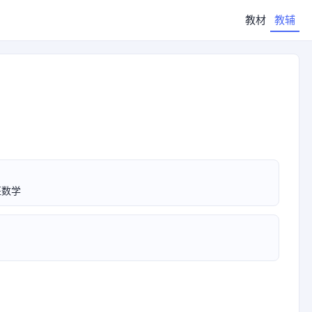
教材
教辅
班数学